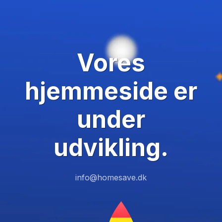
Vores
hjemmeside er
under
udvikling.
info@homesave.dk