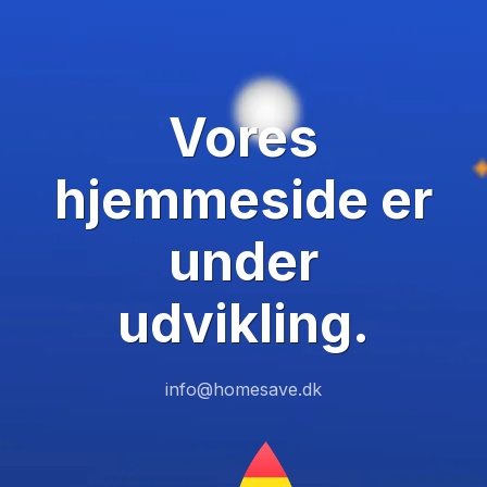
Vores
hjemmeside er
under
udvikling.
info@homesave.dk