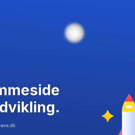
emmeside
dvikling.
ave.dk