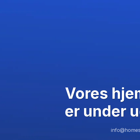
Vores hj
er under u
info@homes