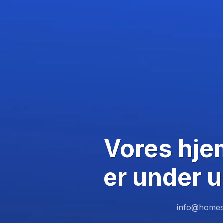
Vores hj
er under u
info@homes