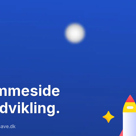
emmeside
dvikling.
ave.dk